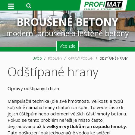
DESIGNOVÉ PODLAHY
BROUŠENÉ BETONY
BROUŠENÉ BETONY
STABILNÍ FIRMA
GROUTEX
kotevní, výplňové a reprofilační malty
moderní broušené a leštěné betony
moderní broušené a leštěné betony
jsme tu pro vás od roku 1995
moderní broušené stěrky
více zde
více zde
více zde
více zde
ÚVOD
PODLAHY
OPRAVY PODLAH
ODŠTÍPANÉ HRANY
Odštípané hrany
Opravy odštípaných hran
Manipulační technika (dle své hmotnosti, velikosti a typů
kol) silně namáhá hrany dilatačních spár. To vede často k
jejich úštěpům nebo odlomení větších částí hmoty betonu.
Pokud se tento problém neřeší je místo často
degradováno
až k velkým výtlukům a rozpadu hmoty
.
Tato poškození pak jednoznačně vedou ke snížení