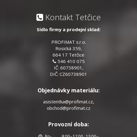
Kontakt Tetčice
Sídlo firmy a prodejní sklad:
PROFIMAT s.r.o.
Rosická 359,
664 17 Tetčice
546 410 075
IČ: 60738901,
DIČ: CZ60738901
Objednávky materiálu:
asistentka@profimat.cz
,
obchod@profimat.cz
Provozní doba:
Po-
8:00–12:00, 13:00–