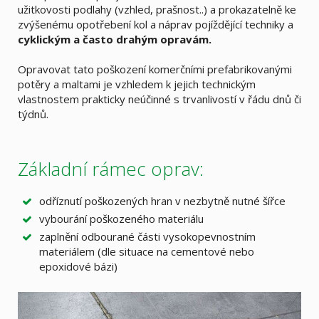
užitkovosti podlahy (vzhled, prašnost..) a prokazatelně ke
zvýšenému opotřebení kol a náprav pojíždějící techniky a
cyklickým a často drahým opravám.
Opravovat tato poškození komerčními prefabrikovanými
potěry a maltami je vzhledem k jejich technickým
vlastnostem prakticky neúčinné s trvanlivostí v řádu dnů či
týdnů.
Základní rámec oprav:
odříznutí poškozených hran v nezbytně nutné šířce
vybourání poškozeného materiálu
zaplnění odbourané části vysokopevnostním
materiálem (dle situace na cementové nebo
epoxidové bázi)