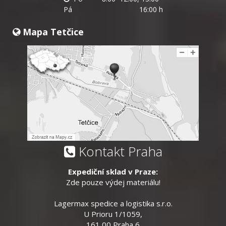
Pá
16:00 h
Mapa Tetčice
Kontakt Praha
Expediční sklad v Praze:
Zde pouze výdej materiálu!
Lagermax spedice a logistika s.r.o.
U Prioru 1/1059,
161 00 Praha 6