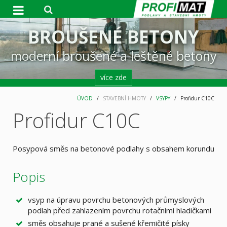
DESIGNOVÉ PODLAHY
BROUŠENÉ BETONY
BROUŠENÉ BETONY
STABILNÍ FIRMA
GROUTEX
kotevní, výplňové a reprofilační malty
moderní broušené a leštěné betony
moderní broušené a leštěné betony
jsme tu pro vás od roku 1995
moderní broušené stěrky
více zde
více zde
více zde
více zde
ÚVOD
STAVEBNÍ HMOTY
VSYPY
Profidur C10C
Profidur C10C
Posypová směs na betonové podlahy s obsahem korundu
Popis
vsyp na úpravu povrchu betonových průmyslových
podlah před zahlazením povrchu rotačními hladičkami
směs obsahuje prané a sušené křemičité písky