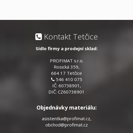
Kontakt Tetčice
Sídlo firmy a prodejní sklad:
PROFIMAT s.r.o.
Rosická 359,
664 17 Tetčice
546 410 075
IČ: 60738901,
DIČ: CZ60738901
Objednávky materiálu:
asistentka@profimat.cz
,
obchod@profimat.cz